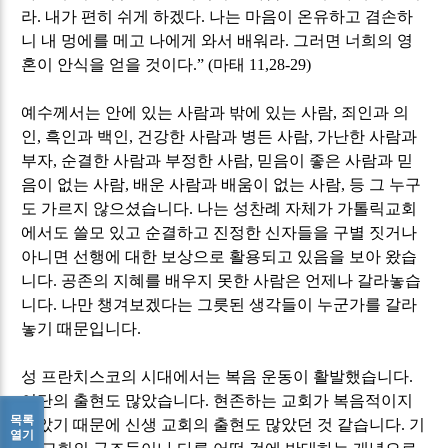
라
.
내가 편히 쉬게 하겠다
.
나는 마음이 온유하고 겸손하
니 내 멍에를 메고 나에게 와서 배워라
.
그러면 너희의 영
혼이 안식을 얻을 것이다
.” (
마태
11,28-29)
예수께서는 안에 있는 사람과 밖에 있는 사람
,
죄인과 의
인
,
흑인과 백인
,
건강한 사람과 병든 사람
,
가난한 사람과
부자
,
순결한 사람과 부정한 사람
,
믿음이 좋은 사람과 믿
음이 없는 사람
,
배운 사람과 배움이 없는 사람
,
등 그 누구
도 가르지 않으셨습니다
.
나는 성찬례 자체가 가톨릭교회
에서도 쓸모 있고 순결하고 진정한 신자들을 구별 짓거나
아니면 선행에 대한 보상으로 활용되고 있음을 보아 왔습
니다
.
공존의 지혜를 배우지 못한 사람은 언제나 갈라놓습
니다
.
나만 챙겨보겠다는 그릇된 생각들이 누군가를 갈라
놓기 때문입니다
.
성 프란치스코의 시대에서는 복음 운동이 활발했습니다
.
이단의 출현도 많았습니다
.
현존하는 교회가 복음적이지
목록
않았기 때문에 신생 교회의 출현도 많았던 것 같습니다
.
기
열기