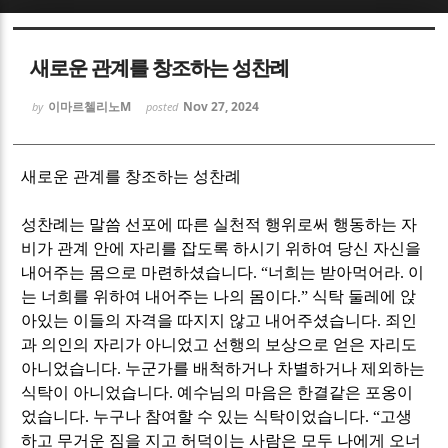
Sketchbook5, 스케치북5
Sketchbook5, 스케치북5
새로운 관계를 창조하는 성찬례
이마르첼리노M
Nov 27, 2024
by
posted
새로운 관계를 창조하는 성찬례
Sketchbook5, 스케치북5
Sketchbook5, 스케치북5
성찬례는 말씀 선포에 따른 실천적 행위로써 행동하는 자
비가 관계 안에 자리를 잡도록 하시기 위하여 당신 자신을
내어주는 몸으로 마련하셨습니다
. “
너희는 받아먹어라
.
이
는 너희를 위하여 내어주는 나의 몸이다
.”
식탁 둘레에 앉
아있는 이들의 자격을 따지지 않고 내어주셨습니다
.
죄인
과 의인의 자리가 아니었고 선행의 보상으로 얻은 자리도
아니었습니다
.
누군가를 배척하거나 차별하거나 제외하는
식탁이 아니었습니다
.
예수님의 마음은 한결같은 포옹이
었습니다
.
누구나 참여할 수 있는 식탁이었습니다
. “
고생
하고 무거운 짐을 지고 허덕이는 사람은 모두 나에게 오너