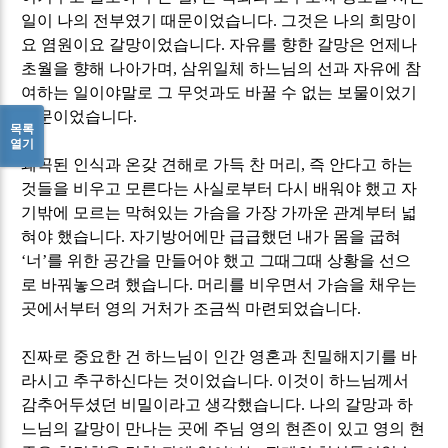
일이 나의 전부였기 때문이었습니다
.
그것은 나의 희망이
요 염원이요 갈망이었습니다
.
자유를 향한 갈망은 언제나
초월을 향해 나아가며
,
삼위일체 하느님의 선과 자유에 참
여하는 일이야말로 그 무엇과도 바꿀 수 없는 보물이었기
때문이었습니다
.
목록
열기
왜곡된 인식과 온갖 견해로 가득 찬 머리
,
즉 안다고 하는
것들을 비우고 모른다는 사실로부터 다시 배워야 했고 자
기밖에 모르는 막혀있는 가슴을 가장 가까운 관계부터 넓
혀야 했습니다
.
자기방어에만 급급했던 내가 몸을 굽혀
‘
너
’
를 위한 공간을 만들어야 했고 그때그때 상황을 선으
로 바꿔놓으려 했습니다
.
머리를 비우면서 가슴을 채우는
곳에서부터 영의 거처가 조금씩 마련되었습니다
.
진짜로 중요한 건 하느님이 인간 영혼과 친밀해지기를 바
라시고 추구하신다는 것이었습니다
.
이것이 하느님께서
감추어두셨던 비밀이라고 생각했습니다
.
나의 갈망과 하
느님의 갈망이 만나는 곳에 주님 영의 현존이 있고 영의 현