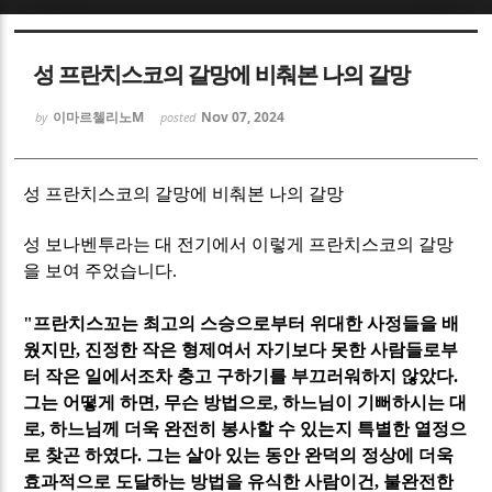
Sketchbook5, 스케치북5
Sketchbook5, 스케치북5
성 프란치스코의 갈망에 비춰본 나의 갈망
이마르첼리노M
Nov 07, 2024
by
posted
성 프란치스코의 갈망에 비춰본 나의 갈망
Sketchbook5, 스케치북5
Sketchbook5, 스케치북5
성 보나벤투라는 대 전기에서 이렇게 프란치스코의 갈망
을 보여 주었습니다
.
"프란치스꼬는 최고의 스승으로부터 위대한 사정들을 배
웠지만
,
진정한 작은 형제여서 자기보다 못한 사람들로부
터 작은 일에서조차 충고 구하기를 부끄러워하지 않았다
.
그는 어떻게 하면
,
무슨 방법으로
,
하느님이 기뻐하시는 대
로
,
하느님께 더욱 완전히 봉사할 수 있는지 특별한 열정으
로 찾곤 하였다
.
그는 살아 있는 동안 완덕의 정상에 더욱
효과적으로 도달하는 방법을 유식한 사람이건
,
불완전한