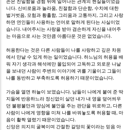
존은 친밀함을 경험 뒤에 일어나는 관계의 현실들이었습
니다
.
신비로움과 놀라움
,
친절함과 단순함
,
수치에 대한
벌거벗음
,
모험과 황홀함
,
그리움과 고통까지
,
그리고 사랑
하면 연인들이 사용하는 언어로 말하게 된다는 사실이었
습니다
.
내어주시는 사랑을 받아
겸손하게 자신을 내어주
는 마음으로 사는 것만큼 아름다운 것은 없었습니다
.
허용한다는 것은 다른 사람들이 나를 사랑하고 깊은 차원
에서 만날 수 있게 하는 일이었습니다
.
하느님의 허용을 배
워 자기 생각과 해석에만 몰입되어 고독하고 외로운 나날
을 보내던 사람이 주변의 이야기에 귀를 기울이고 그들이
나를 동반하고 부축하도록 허용하기 때문이었습니다
.
가슴을 열면 하늘이 보였습니다
.
남들이 나에게 붙여 준 딱
지들에 반응하느라 정신없이 살던 내가 내 영을 덮어씌우
던 불평불만과 양심에 불안을 주는 판단을 뒤로하고
,
다른
사람이 나에게 영향을 미쳐 나를 바꿔놓도록 허용할 때
,
마
음이 활짝 열렸기 때문이었습니다
.
신앙은 의지의 굴복이며 간절한 갈망의 꽃이라는 믿음 아