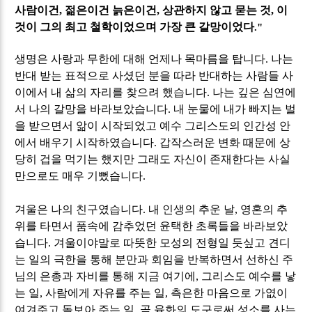
사람이건
,
젊은이건 늙은이건
,
상관하지 않고 묻는 것
,
이
것이 그의 최고 철학이었으며 가장 큰 갈망이었다
."
생명은 사랑과 무한에 대해 언제나 목마름을 탑니다
.
나는
반대 받는 표적으로 사셨던 분을 따라 반대하는 사람들 사
이에서 내 삶의 자리를 찾으려 했습니다
.
나는 깊은 심연에
서 나의 갈망을 바라보았습니다
.
내 눈물에 내가 빠지는 벌
을 받으면서 앎이 시작되었고 예수 그리스도의 인간성 안
에서 배우기 시작하였습니다
.
갑작스러운 변화 때문에 상
당히 겁을 먹기는 했지만 그래도 자신이 존재한다는 사실
만으로도 매우 기뻤습니다
.
겨울은 나의 친구였습니다
.
내 인생의 추운 날
,
영혼의 추
위를 타면서 품속에 감추었던 윤택한 초록들을 바라보았
습니다
.
겨울이야말로 따뜻한 모성의 전형일 듯싶고 견디
는 일의 극한을 통해 분만과 회임을 반복하면서 선하신 주
님의 은총과 자비를 통해 지금 여기에, 그리스도 예수를 낳
는 일
,
사람에게 자유를 주는 일
,
측은한 마음으로 가엾이
여겨주고 돌보아 주는 일
,
곧 육화의 도구로써 성소를 사는