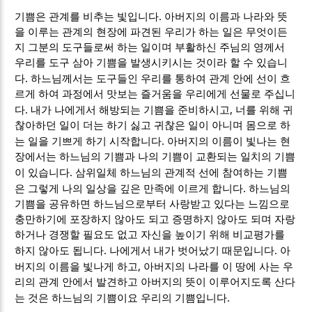
.
기쁨은 관계를 비추는 빛입니다
아버지의 이름과 나라와 뜻
을 이루는 관계의 현장에 파견된 우리가 하는 일은 무엇이든
지 그분의 도구들로써 하는 일이며 부활하신 주님의 영께서
우리를 도구 삼아 기쁨을 발생시키시는 것이라 할 수 있습니
.
다
하느님께서는 도구들인 우리를 통하여 관계 안에 선이 흐
르게 하여 과정에서 맛보는 즐거움을 우리에게 선물로 주십니
.
,
다
내가 나에게서 해방되는 기쁨을 준비하시고
너를 위해 귀
찮아하던 일이 더는 하기 싫고 귀찮은 일이 아니며 몸으로 하
.
는 일을 기쁘게 하기 시작합니다
아버지의 이름이 빛나는 현
장에서는 하느님의 기쁨과 나의 기쁨이 교환되는 일치의 기쁨
.
이 있습니다
삼위일체 하느님의 관계적 선에 참여하는 기쁨
.
은 그렇게 나의 일상을 깊은 만족에 이르게 합니다
하느님의
기쁨을 공유하면 하느님으로부터 사랑받고 있다는 느낌으로
충만하기에 포장하지 않아도 되고 증명하지 않아도 되며 자랑
하거나 경쟁할 필요도 없고 자신을 높이기 위해 비교평가를
.
.
하지 않아도 됩니다
나에게서 내가 벗어났기 때문입니다
아
,
버지의 이름을 빛나게 하고
아버지의 나라를 이 땅에 사는 우
리의 관계 안에서 발견하고 아버지의 뜻이 이루어지도록 산다
.
는 것은 하느님의 기쁨이요 우리의 기쁨입니다