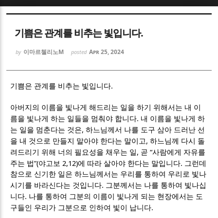
Sketchbook5, 스케치북5
Sketchbook5, 스케치북5
기쁨은 관계를 비추는 빛입니다.
이마르첼리노M
Apr 25, 2024
by
posted
.
기쁨은 관계를 비추는 빛입니다
Sketchbook5, 스케치북5
Sketchbook5, 스케치북5
아버지의 이름을 빛나게 해드리는 일을 하기 위해서는 내 이
.
름을 빛나게 하는 일들을 멈춰야 합니다
내 이름을 빛나게 하
,
는 일을 멈춘다는 것은
하느님께서 나를 도구 삼아 드러난 선
,
을 내 것으로 만들지 말아야 한다는 말이고
하느님께 다시 돌
,
“
려드리기 위해 너의 필요성을 채우는 일
곧
사람에게 자유를
”(
2,12)
.
주는 법
야고보
에 따라 살아야 한다는 말입니다
그런데
참으로 신기한 일은 하느님께서는 우리를 통하여 우리로 빛나
.
시기를 바라신다는 것입니다
그분께서는 나를 통하여 빛나십
.
니다
나를 통하여 그분의 이름이 빛나게 되는 현장에서는 도
.
구들인 우리가 그분으로 인하여 빛이 납니다