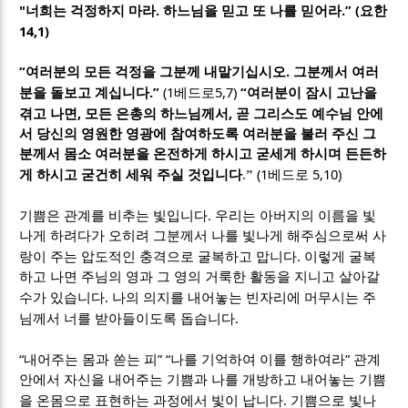
"
.
.” (
너희는 걱정하지 마라
하느님을 믿고 또 나를 믿어라
요한
14,1)
“
.
여러분의 모든 걱정을 그분께 내맡기십시오
그분께서 여러
.”
(1
5,7)
“
분을 돌보고 계십니다
베드로
여러분이 잠시 고난을
,
,
겪고 나면
모든 은총의 하느님께서
곧 그리스도 예수님 안에
서 당신의 영원한 영광에 참여하도록 여러분을 불러 주신 그
분께서 몸소 여러분을 온전하게 하시고 굳세게 하시며 든든하
(1
5,10)
게 하시고 굳건히 세워 주실 것입니다
.”
베드로
.
기쁨은 관계를 비추는 빛입니다
우리는 아버지의 이름을 빛
나게 하려다가 오히려 그분께서 나를 빛나게 해주심으로써 사
.
랑이 주는 압도적인 충격으로 굴복하고 맙니다
이렇게 굴복
하고 나면 주님의 영과 그 영의 거룩한 활동을 지니고 살아갈
.
수가 있습니다
나의 의지를 내어놓는 빈자리에 머무시는 주
.
님께서 너를 받아들이도록 돕습니다
“
” “
”
내어주는 몸과 쏟는 피
나를 기억하여 이를 행하여라
관계
안에서 자신을 내어주는 기쁨과 나를 개방하고 내어놓는 기쁨
.
을 온몸으로 표현하는 과정에서 빛이 납니다
기쁨으로 빛나