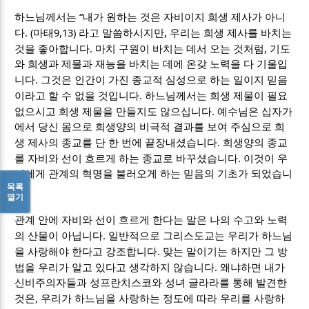
“
하느님께서는
내가 원하는 것은 자비이지 희생 제사가 아니
. (
9,13)
,
다
마태
라고 말씀하시지만
우리는 희생 제사를 바치는
.
,
것을 좋아합니다
마치 구원이 바치는 데서 오는 것처럼
기도
와 희생과 제물과 재능을 바치는 데에 온갖 노력을 다 기울입
.
니다
그것은 인간이 가진 종교적 심성으로 하는 일이지 믿음
.
이라고 할 수 없을 것입니다
하느님께서는 희생 제물이 필요
.
없으시고 희생 제물을 만들지도 않으십니다
예수님은 십자가
에서 당신 몸으로 희생양의 비극적 결과를 보여 주심으로 희
.
생 제사의 종교를 단 한 번에 끝장내셨습니다
희생양의 종교
.
를 자비와 선이 흐르게 하는 종교로 바꾸셨습니다
이것이 우
리에게 관계의 혁명을 불러오게 하는 믿음의 기초가 되었습니
목록
.
다
열기
관계 안에 자비와 선이 흐르게 한다는 말은 나의 수고와 노력
.
의 산물이 아닙니다
일반적으로 그리스도교는 우리가 하느님
.
을 사랑해야 한다고 강조합니다
맞는 말이기는 하지만 그 방
.
법을 우리가 알고 있다고 생각하지 않습니다
왜냐하면 내가
신비주의자들과 성프란치스코와 성녀 글라라를 통해 발견한
,
것은
우리가 하느님을 사랑하는 정도에 따라 우리를 사랑하