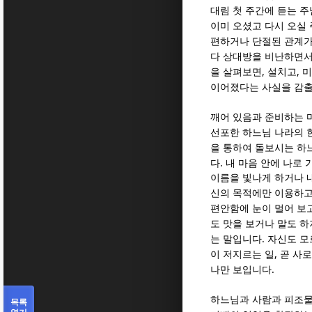
대림 첫 주간에 듣는 
이미 오셨고 다시 오실
편하거나 단절된 관계가
다 상대방을 비난하면서
,
,
을 살펴보면
설치고
미
이어졌다는 사실을 감출
깨어 있음과 준비하는 
선포한 하느님 나라의 
을 통하여 돌보시는 하
.
다
내 마음 안에 나로
이름을 빛나게 하거나 
신의 목적에만 이용하고
편안함에 눈이 멀어 보
도 맛을 보거나 말도 하
.
는 말입니다
자신도 모
,
이 저지르는 일
곧 사
.
나만 보입니다
하느님과 사람과 피조물
목록