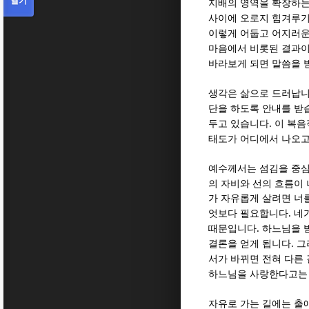
열기
지배의 영역을 확장하는
사이에 오로지 힘겨루기
이렇게 어둡고 어지러운
마음에서 비롯된 결과
바라보게 되면 말씀을 
생각은 삶으로 드러납
단을 하도록 안내를 받
.
두고 있습니다
이 복음
태도가 어디에서 나오고
예수께서는 섬김을 중
의 자비와 선의 흐름이
가 자유롭게 살려면 너
.
엇보다 필요합니다
네
.
때문입니다
하느님을 
.
결론을 얻게 됩니다
그
서가 바뀌면 전혀 다른
하느님을 사랑한다고는 
자유로 가는 길에는 출