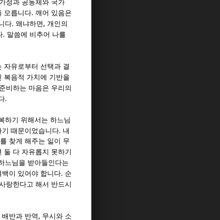
가정과 공동체와 국가
.
줄 모릅니다
깨어 있음은
.
,
합니다
왜냐하면
개인의
.
다
말씀에 비추어 나를
는 자유로부터 선택과 결
인 복음적 가치에 기반을
 준비하는 마음은 우리의
.
다
회복하기 위해서는 하느님
.
능하기 때문이었습니다
내
를 찾게 해주는 일이 무
 둘 다 자유롭지 못하기
 하느님을 받아들인다는
.
여백이 있어야 합니다
순
 사랑한다고 해서 반드시
,
 배반과 반역
무시와 소