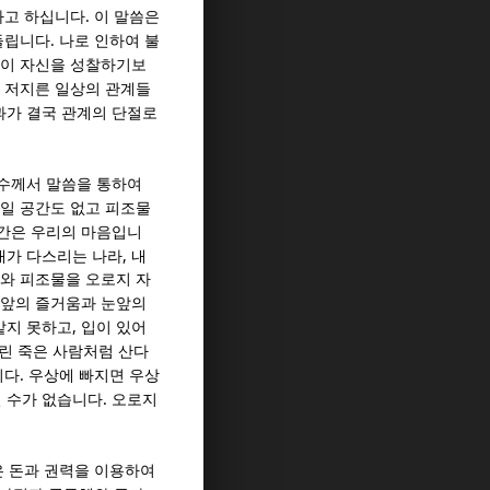
.
라고 하십니다
이 말씀은
.
들립니다
나로 인하여 불
들이 자신을 성찰하기보
 저지른 일상의 관계들
과가 결국 관계의 단절로
수께서 말씀을 통하여
일 공간도 없고 피조물
간은 우리의 마음입니
,
내가 다스리는 나라
내
와 피조물을 오로지 자
눈앞의 즐거움과 눈앞의
,
맡지 못하고
입이 있어
린 죽은 사람처럼 산다
.
니다
우상에 빠지면 우상
.
릴 수가 없습니다
오로지
은 돈과 권력을 이용하여