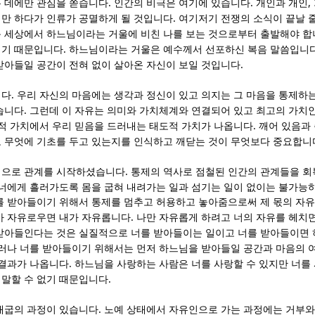
.
.
,
 데에만 관심을 쏟습니다
인간의 비극은 여기에 있습니다
개인과 개인
.
만 하다가 인류가 공멸하게 될 것입니다
여기저기 전쟁의 소식이 끝날 
 세상에서 하느님이라는 거울에 비친 나를 보는 것으로부터 출발해야 
.
이기 때문입니다
하느님이라는 거울은 예수께서 선포하신 복음 말씀입니
.
받아들일 공간이 전혀 없이 살아온 자신이 보일 것입니다
.
니다
우리 자신의 마음에는 생각과 정신이 있고 의지는 그 마음을 통제하
.
습니다
그런데 이 자유는 의미와 가치체계와 연결되어 있고 최고의 가치
.
적 가치에서 우리 믿음을 드러내는 태도적 가치가 나옵니다
깨어 있음과
 무엇에 기초를 두고 있는지를 인식하고 깨닫는 것이 무엇보다 중요합니
.
심으로 관계를 시작하셨습니다
통제의 역사로 점철된 인간의 관계들을 
 너에게 흘러가도록 몸을 굽혀 내려가는 일과 섬기는 일이 없이는 불가
를 받아들이기 위해서 통제를 멈추고 허용하고 놓아줌으로써 제 몫의 자유
.
가 자유로우면 내가 자유롭니다
나만 자유롭게 하려고 너의 자유를 헤치면
받아들인다는 것은 실질적으로 너를 받아들이는 일이고 너를 받아들이면
러나 너를 받아들이기 위해서는 먼저 하느님을 받아들일 공간과 마음의 
.
 결과가 나옵니다
하느님을 사랑하는 사람은 너를 사랑할 수 있지만 너를
.
말할 수 없기 때문입니다
.
애굽의 과정이 있습니다
노예 상태에서 자유인으로 가는 과정에는 거부와