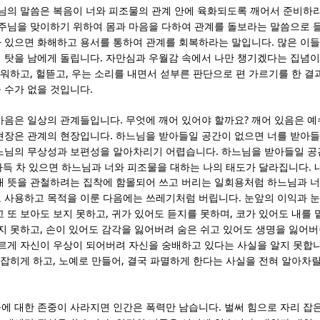
주님의 말씀은 복음이 너와 피조물의 관계 안에 육화되도록 깨어서 준비하
 주님을 맞이하기 위하여 몸과 마음을 다하여 관계를 돌보라는 말씀으로 
.
 있으면 화해하고 용서를 통하여 관계를 회복하라는 말입니다
많은 이
.
 탓을 남에게 돌립니다
자만심과 우월감 속에서 나만 챙기겠다는 집념이
,
,
워하고
헐뜯고
우는 소리를 내면서 섣부른 판단으로 편 가르기를 한 결
.
 수가 없을 것입니다
.
?
마음은 일상의 관계들입니다
무엇에 깨어 있어야 할까요
깨어 있음은 예
.
현장은 관계의 현장입니다
하느님을 받아들일 공간이 없으면 너를 받아들
.
느님의 무상성과 보편성을 알아차리기 어렵습니다
하느님을 받아들일 공
.
 가득 차 있으면 하느님과 너와 피조물을 대하는 나의 태도가 달라집니다
내 뜻을 관철하려는 집착에 함몰되어 쓰고 버리는 일회용처럼 하느님과 너
.
 사용하고 목적을 이룬 다음에는 쓰레기처럼 버립니다
눈앞의 이익과 
,
,
고 또 보아도 보지 못하고
귀가 있어도 듣지를 못하며
코가 있어도 내를 
,
지 못하고
손이 있어도 감각을 잃어버려 숨은 쉬고 있어도 생명을 잃어버
르게 자신이 우상이 되어버려 자신을 숭배하고 있다는 사실을 알지 못합
,
,
로잡히게 하고
노예로 만들어
결국 파멸하게 한다는 사실을 전혀 알아차
.
에 대한 존중이 사라지면 인간은 폭력만 남습니다
벌써 힘으로 자리 잡