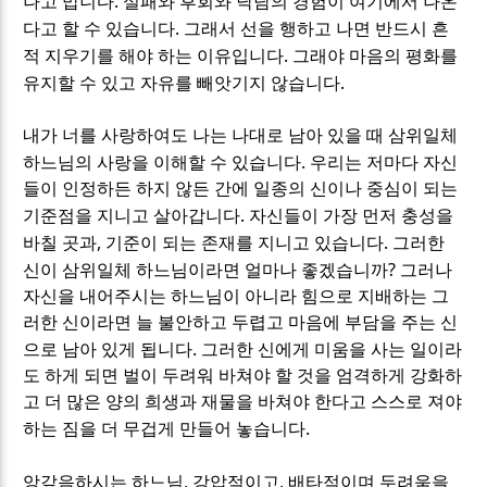
.
나고 맙니다
실패와 후회와 낙담의 경험이 여기에서 나온
.
다고 할 수 있습니다
그래서 선을 행하고 나면 반드시 흔
.
적 지우기를 해야 하는 이유입니다
그래야 마음의 평화를
.
유지할 수 있고 자유를 빼앗기지 않습니다
내가 너를 사랑하여도 나는 나대로 남아 있을 때 삼위일체
.
하느님의 사랑을 이해할 수 있습니다
우리는 저마다 자신
들이 인정하든 하지 않든 간에 일종의 신이나 중심이 되는
.
기준점을 지니고 살아갑니다
자신들이 가장 먼저 충성을
,
.
바칠 곳과
기준이 되는 존재를 지니고 있습니다
그러한
?
신이 삼위일체 하느님이라면 얼마나 좋겠습니까
그러나
자신을 내어주시는 하느님이 아니라 힘으로 지배하는 그
러한 신이라면 늘 불안하고 두렵고 마음에 부담을 주는 신
.
으로 남아 있게 됩니다
그러한 신에게 미움을 사는 일이라
도 하게 되면 벌이 두려워 바쳐야 할 것을 엄격하게 강화하
고 더 많은 양의 희생과 재물을 바쳐야 한다고 스스로 져야
.
하는 짐을 더 무겁게 만들어 놓습니다
,
,
앙갚음하시는 하느님
강압적이고
배타적이며 두려움을