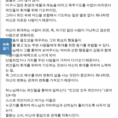
람들은 그리 많지 않다
더구나 많은 희생과 제물과 재능을 바치고 묵주기도를 수없이 바치면서
,
죄인들의 회개를 위해 기도하지만
.
그러나 죄인 속에 자신을 포함해서 기도하는 일은 별로 없다
왜냐하면
.
자신은 의로운 사람이기 때문이다
,
,
자신이 회개하는 사람이 되면
즉
자기만 알던 사람이 가난하고 겸손한
,
사람으로 변화되면
자신들의 필요성을 채우려는 그의 회심의 행동들이
목록
.
관계를 맺고 있는 주변 사람들에게 회개를 위한 동기를 유발할 수 있다
열기
하느님께서 그를 통하여 보여주시는 자비와 선한 행동들이 감동과 함께
아름다움과 매력으로 느끼게 되어
.
단절되었거나 거리를 두던 사람들이 가까이 다가오기 때문이다
죄인들의 회개를 위하여 기도하는 것보다 자신의 회개를 위하여 노력하
,
는 일
.
,
즉 그리스도 예수를 따라 변화의 삶을 사는 것만이 중요하다
왜냐하면
.
자신의 변화는 관계의 변화를 가져오기 때문이다
. “
.” (
하느님께서는 죄인들을 통하여 일하신다
인간은 모두 죄인이다
로마
3,9-10)
스스로 의인이라고 여기는 이들은
누군가를 통하여 하느님의 자비하심과 선하심이 흘러가도록 놔두지 않
.
는다
,
.
헐뜯는 소리
비난과 험담으로 관계를 악화시킨다