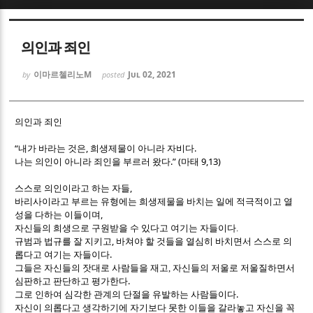
Sketchbook5, 스케치북5
Sketchbook5, 스케치북5
의인과 죄인
이마르첼리노M
Jul 02, 2021
by
posted
의인과 죄인
Sketchbook5, 스케치북5
Sketchbook5, 스케치북5
“
,
.
내가 바라는 것은
희생제물이 아니라 자비다
.” (
9,13)
나는 의인이 아니라 죄인을 부르러 왔다
마태
,
스스로 의인이라고 하는 자들
바리사이라고 부르는 유형에는 희생제물을 바치는 일에 적극적이고 열
,
성을 다하는 이들이며
자신들의 희생으로
구원받을 수 있다고 여기는 자들이다
.
,
규범과 법규를 잘 지키고
바쳐야 할 것들을 열심히 바치면서 스스로 의
.
롭다고 여기는 자들이다
그들은 자신들의 잣대로 사람들을 재고, 자신들의 저울로 저울질하면서
.
심판하고 판단하고 평가한다
.
그로 인하여 심각한 관계의 단절을 유발하는 사람들이다
자신이 의롭다고 생각하기에 자기보다 못한 이들을 갈라놓고 자신을 꼭