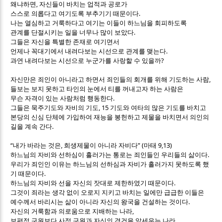
,
왜냐하면
자신들이 바치는 업적과 공로가
.
스스로 의롭다고 여기도록 부추기기 때문이다
나는 열심하고 거룩하다고 여기는 이들이 하느님을 회피하도록
.
관계를 단절시키는 일을 너무나 많이 보았다
그들은 자신을 특별한 존재로 여기면서
.
언제나 꼭대기에서 내려다보는 시선으로 관계를 맺는다
?
과연 내려다보는 시선으로 누군가를 사랑할 수 있을까
,
자신만은 죄인이 아니라고 하면서 죄인들의 회개를 위해 기도하는 사람
들보는 보지 못하고 타인의 눈에서 티를 꺼내고자 하는 사람은
.
무슨 자격이 있는 사람처럼 행동한다
, 15
그들은 묵주기도와 자비의 기도
기도와 여타의 많은 기도를 바치고
본당의 신심 단체에 가입하여 재능을 봉헌하고 제물을 바치면서 의인의
.
길을 계속 간다
“
,
” (
9,13)
내가 바라는 것은
희생제물이 아니라 자비다
마태
.
하느님의 자비와 선하심이 흘러가는 통로는 죄인들인 우리들의 삶이다
우리가 죄인인 이유는 하느님의 선하심과 자비가 흘러가지 못하도록 했
.
기 때문이다
.
하느님의 자비와 선을 자신의 잣대로 제한하였기 때문이다
그것이 죄라는 생각 없이 오로지 지키고 바치는 일에만 급급한 이들은
.
예수께서 바리시는 삶이 아니라 자신의 왕국을 건설하는 것이다
,
자신의 거룩함과 의로움으로 지배하는 나라
,
보편적 구원보다 사적 구원과 자신의 경건을 앞세우는 나라