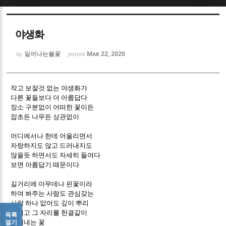
Sketchbook5, 스케치북5
Sketchbook5, 스케치북5
야생화
일어나는불꽃
Mar 22, 2020
by
posted
작고 보잘것 없는 야생화가
다른 꽃들보다 더 아름답다
Sketchbook5, 스케치북5
Sketchbook5, 스케치북5
장소 구분없이 어떠한 꽃이든
잡초든 나무든 상관없이
어디에서나 한데 어울리면서
자랑하지도 않고 드러내지도
않을듯 하면서도 자세히 들여다
보면 아름답기 때문이다
길거리에 아무데나 핀꽃이라
하여 봐주는 사람도 관심갖는
사람 하나 앖어도 깊이 뿌리
내리고 그 자리를 한결같이
목록
지켜내는 꽃
열기