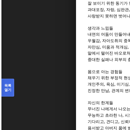
잘 보이기 위한 동기가
,
,
과대포장
자랑
심판관
사랑받지 못하면 벗어
생각과 느낌들
내면의 어둠이 만들어내
,
우월감
자아도취의 중
,
,
자만심
미움과 적개심
말에서 떨어진 바오로
중대한 실패나 외부의 
몸으로 아는 경험들
채우기 위한 부정적 현
,
,
개인주의
욕심
이기심
목록
열기
,
진정한 만남
관계의 변
자신의 한계들
무너진 나에게서 나오는
,
무능하고 초라한 나
시
,
,
기다리고
견디고
신뢰
용서받고 아버지 품에 