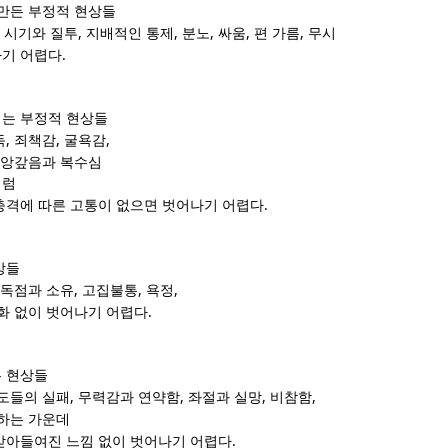
 만든 부정적 현상들
,
,
,
,
,
,
시기와 질투
지배적인 통제
분노
싸움
편 가름
무시
.
나기 어렵다
는 부정적 현상들
,
,
,
독
죄책감
굴욕감
앙갚음과 복수심
처럼
.
충격에 따른 고통이 없으면 벗어나기 어렵다
상들
,
,
,
,독점과 소유
고집불통
욕정
.
화 없이 벗어나기 어렵다
 현상들
,
,
,
,
도들의 실패
무력감과 연약함
좌절과 실망
비참함
하는 가운데
.
받아들여진 느낌 없이 벗어나기 어렵다