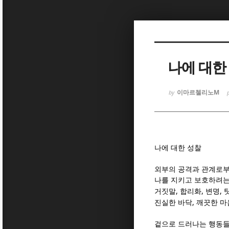
Sketchbook
Sketchbook
나에 대한
이마르첼리노M
by
Sketchbook
Sketchbook
나에 대한 성찰
외부의 공격과 관계로
나를 지키고 보호하려는
,
,
,
거짓말
합리화
변명
,
진실한 바닥
깨끗한 마
겉으로 드러나는 행동