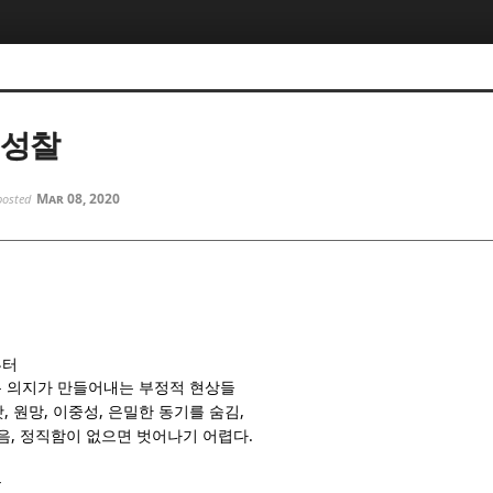
5, 스케치북5
5, 스케치북5
 성찰
Mar 08, 2020
posted
5, 스케치북5
5, 스케치북5
부터
 의지가 만들어내는 부정적 현상들
,
,
,
,
탓
원망
이중성
은밀한 동기를 숨김
,
.
음
정직함이 없으면 벗어나기 어렵다
들