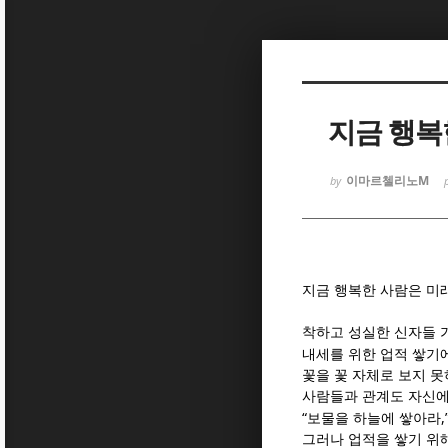
Sketchbook
Sketchbook
지금 행복
이마르첼리노M
by
Sketchbook
Sketchbook
지금 행복한 사람은 미
착하고 성실한 신자들 
내세를 위한 업적 쌓기
꽃을 꽃 자체로 보지 
사람들과 관계도 자신에
“
,
보물을 하늘에 쌓아라
그러나 업적을 쌓기 위