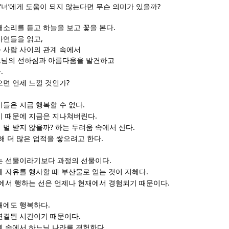
‘
’
?
너
에게 도움이 되지 않는다면 무슨 의미가 있을까
.
새소리를 듣고 하늘을 보고 꽃을 본다
,
사연들을 읽고
 사람 사이의 관계 속에서
느님의 선하심과 아름다움을 발견하고
.
다
?
으면 언제 느낄 것인가
.
이들은 지금 행복할 수 없다
.
기 때문에 지금은 지나쳐버린다
?
.
 벌 받지 않을까
하는 두려움 속에서 산다
.
해 더 많은 업적을 쌓으려고 한다
.
는 선물이라기보다 과정의 선물이다
.
해 자유를 행사할 때 부산물로 얻는 것이 지혜다
.
에서 행하는 선은 언제나 현재에서 경험되기 때문이다
.
래에도 행복하다
.
연결된 시간이기 때문이다
.
계 속에서 하느님 나라를 경험한다