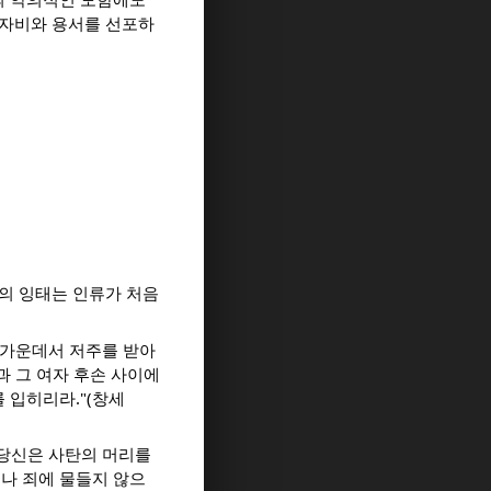
 자비와 용서를 선포하
의 잉태는 인류가 처음
승가운데서 저주를 받아
과 그 여자 후손 사이에
 입히리라."(창세
 당신은 사탄의 머리를
나 죄에 물들지 않으