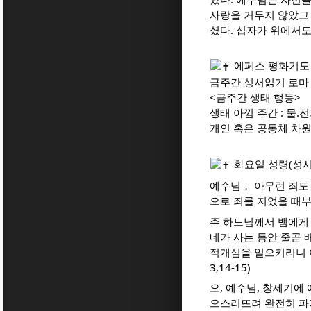
사랑을 거두지 않았고
셨다. 십자가 위에서도
에페소 평화기도 
금주간 성서읽기 로마 14
<금주간 생태 행동>
생태 아낌 주간 : 물.
개인 혹은 공동체 차
화요일 성령(성시
예수님， 아무런 죄도 
으로 죄를 지었을 때
주 하느님께서 뱀에게
네가 사는 동안 줄곧 
적개심을 일으키리니 
3,14-15)
오, 예수님, 창세기에
으스러뜨려 완전히 파