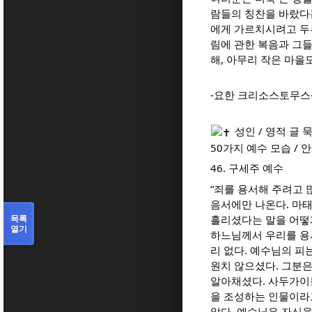
람들의 칭찬을 바랐다
에게 가르치시려고 두
림에 관한 복음과 그들
해, 아무리 작은 마을
-요한 크리소스토무스
성인 / 영적 글 
50가지 예수 모습 / 
46. 구세주 예수
“죄를 용서해 주려고 
음서에만 나온다. 마태
목록
흘리셨다는 말을 어떻
열기
하느님께서 우리를 용
리 없다. 예수님의 피
원치 않으셨다. 그분은
알아채셨다. 사두가이
을 조성하는 인물이라
았다. 예수님은 자신